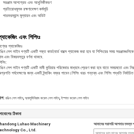
সরঞ্জাম আপগ্রেড এবং আধুনিকীকরণ
প্রতিরোধমূলক রক্ষণাবেক্ষণ কর্মসূচি
পারফরম্যান্স মূল্যায়ন এবং অডিট
প্যাকেজিং এবং শিপিংঃ
ণ্যের প্যাকেজিংঃ
ঙিন লেপ লাইন পণ্যটি একটি শক্ত কার্ডবোর্ড বাক্সে প্যাকেজ করা হবে যা শিপিংয়ের সময় সরঞ্জামগুলিকে
াম এবং বিষয়বস্তুর বর্ণনা থাকবে.
িপিং:
ঙিন লেপ লাইন পণ্যটি একটি নামী কুরিয়ার পরিষেবার মাধ্যমে প্রেরণ করা হবে যাতে সময়মতো এবং নির
গ্রগতি পর্যবেক্ষণের জন্য একটি ট্র্যাকিং নম্বর পাবেন।শিপিং খরচ গন্তব্য এবং শিপিং পদ্ধতি নির্বাচি
,
,
যাগ:
রঙিন লেপ লাইন
অ্যালুমিনিয়াম কয়েল লেপ লাইন
ইস্পাত কয়েল লেপ লাইন
গাযোগের ঠিকানা
handong Luhao Machinery
আমাদের সরাসরি আপনার তদন্ত প
echnology Co., Ltd.