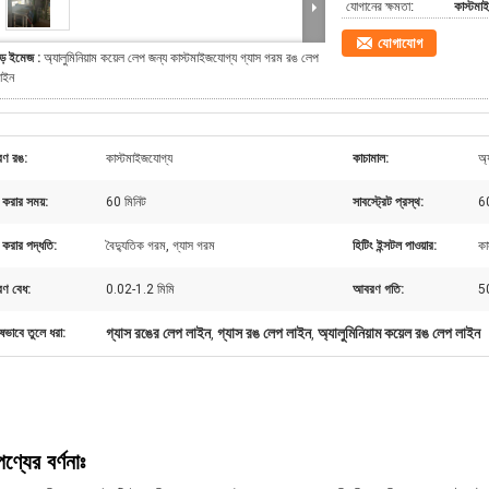
যোগানের ক্ষমতা:
কাস্টমা
যোগাযোগ
ড় ইমেজ :
অ্যালুমিনিয়াম কয়েল লেপ জন্য কাস্টমাইজযোগ্য গ্যাস গরম রঙ লেপ
াইন
ণ রঙ:
কাস্টমাইজযোগ্য
কাচামাল:
অ্
করার সময়:
60 মিনিট
সাবস্ট্রেট প্রস্থ:
6
করার পদ্ধতি:
বৈদ্যুতিক গরম, গ্যাস গরম
হিটিং ইন্সটল পাওয়ার:
কা
ণ বেধ:
0.02-1.2 মিমি
আবরণ গতি:
50
গ্যাস রঙের লেপ লাইন
গ্যাস রঙ লেপ লাইন
অ্যালুমিনিয়াম কয়েল রঙ লেপ লাইন
ষভাবে তুলে ধরা:
,
,
পণ্যের বর্ণনাঃ