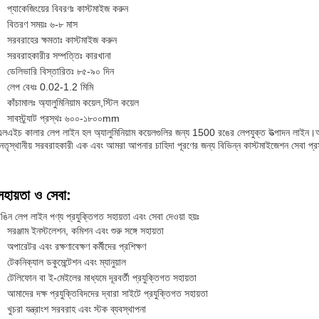
প্যাকেজিংয়ের বিবরণঃ কাস্টমাইজ করুন
বিতরণ সময়ঃ ৬-৮ মাস
সরবরাহের ক্ষমতাঃ কাস্টমাইজ করুন
সরবরাহকারীর সম্পত্তিঃ কারখানা
ডেলিভারি বিস্তারিতঃ ৮৫-৯০ দিন
লেপ বেধঃ 0.02-1.2 মিমি
কাঁচামালঃ অ্যালুমিনিয়াম কয়েল,স্টিল কয়েল
সাবস্ট্র্যাট প্রস্থঃ ৬০০-১৮০০mm
এলএইচ কালার লেপ লাইন হল অ্যালুমিনিয়াম কয়েলগুলির জন্য 1500 রঙের লেপযুক্ত উত্পাদন লাইন।আ
েতৃস্থানীয় সরবরাহকারী এক এবং আমরা আপনার চাহিদা পূরণের জন্য বিভিন্ন কাস্টমাইজেশন সেবা প্র
সহায়তা ও সেবা:
ঙিন লেপ লাইন পণ্য প্রযুক্তিগত সহায়তা এবং সেবা দেওয়া হয়ঃ
সরঞ্জাম ইনস্টলেশন, কমিশন এবং শুরু সঙ্গে সহায়তা
অপারেটর এবং রক্ষণাবেক্ষণ কর্মীদের প্রশিক্ষণ
টেকনিক্যাল ডকুমেন্টেশন এবং ম্যানুয়াল
টেলিফোন বা ই-মেইলের মাধ্যমে দূরবর্তী প্রযুক্তিগত সহায়তা
আমাদের দক্ষ প্রযুক্তিবিদদের দ্বারা সাইটে প্রযুক্তিগত সহায়তা
খুচরা যন্ত্রাংশ সরবরাহ এবং স্টক ব্যবস্থাপনা