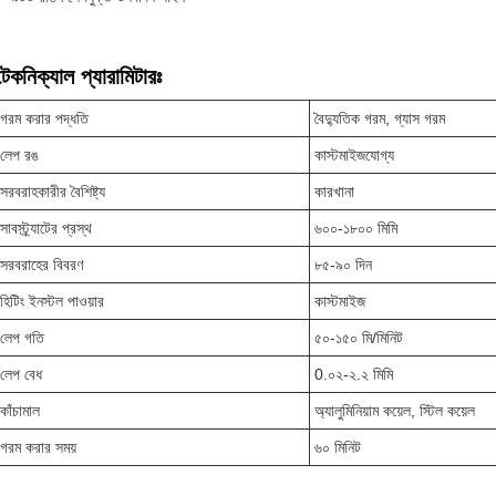
টেকনিক্যাল প্যারামিটারঃ
গরম করার পদ্ধতি
বৈদ্যুতিক গরম, গ্যাস গরম
লেপ রঙ
কাস্টমাইজযোগ্য
সরবরাহকারীর বৈশিষ্ট্য
কারখানা
সাবস্ট্র্যাটের প্রস্থ
৬০০-১৮০০ মিমি
সরবরাহের বিবরণ
৮৫-৯০ দিন
হিটিং ইনস্টল পাওয়ার
কাস্টমাইজ
লেপ গতি
৫০-১৫০ মি/মিনিট
লেপ বেধ
0.০২-২.২ মিমি
কাঁচামাল
অ্যালুমিনিয়াম কয়েল, স্টিল কয়েল
গরম করার সময়
৬০ মিনিট