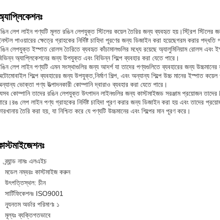
অ্যাপ্লিকেশনঃ
ঙিন লেপ লাইন পণ্যটি মূলত রঙিন লেপযুক্ত স্টিলের কয়েল তৈরির জন্য ব্যবহৃত হয়।স্ট্রিপ স্টিলের জ
নস্টল পাওয়ারের ক্ষেত্রে গ্রাহকের নির্দিষ্ট চাহিদা পূরণের জন্য ডিজাইন করা হয়েছেগরম করার পদ্ধতি 
ঙিন লেপযুক্ত ইস্পাত রোলস তৈরিতে ব্যবহৃত কাঁচামালগুলির মধ্যে রয়েছে অ্যালুমিনিয়াম রোলস এবং 
িভিন্ন অ্যাপ্লিকেশনের জন্য উপযুক্ত এবং বিভিন্ন শিল্পে ব্যবহার করা যেতে পারে।
ঙিন লেপ লাইন পণ্যটি এমন সংস্থাগুলির জন্য আদর্শ যা তাদের পণ্যগুলিতে ব্যবহারের জন্য উচ্চমানের 
টোমোবাইল শিল্পে ব্যবহারের জন্য উপযুক্ত,নির্মাণ শিল্প, এবং অন্যান্য শিল্পে উচ্চ মানের ইস্পাত কয়ে
ন্যান্য ভোক্তা পণ্য উত্পাদনকারী কোম্পানি দ্বারাও ব্যবহার করা যেতে পারে।
যেসব কোম্পানি তাদের রঙিন লেপযুক্ত উৎপাদন লাইনগুলির জন্য কাস্টমাইজড সরঞ্জাম প্রয়োজন তাদের
ারে।রঙ লেপ লাইন পণ্য গ্রাহকের নির্দিষ্ট চাহিদা পূরণ করার জন্য ডিজাইন করা হয় এবং তাদের প্রয়ো
ারখানায় তৈরি করা হয়, যা নিশ্চিত করে যে পণ্যটি উচ্চমানের এবং শিল্পের মান পূরণ করে।
কাস্টমাইজেশনঃ
ব্র্যান্ড নামঃ এলএইচ
মডেল নম্বরঃ কাস্টমাইজ করুন
উৎপত্তিস্থল: চীন
সার্টিফিকেশনঃ ISO9001
ন্যূনতম অর্ডার পরিমাণঃ ১
মূল্যঃ ব্যক্তিগতভাবে