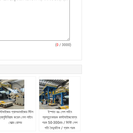
(
0
/ 3000)
স্টমাইজড গ্যালভানাইজড স্টিল
ইস্পাত রঙ লেপ লাইন
্যালুমিনিয়াম কয়েল লেপ লাইন
প্রস্তুতকারক কাস্টমাইজযোগ্য
কোল্ড রোলড
গরম 50-300m / মিনিট লেপ
গতি বৈদ্যুতিক / গ্যাস গরম