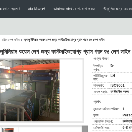
কারখানা ভ্রমণ
মান নিয়ন্ত্রণ
আমাদের সাথে যোগাযোগ করুন
উদ্ধৃতির জন্য আবে
রঙিন লেপ লাইন
অ্যালুমিনিয়াম কয়েল লেপ জন্য কাস্টমাইজযোগ্য গ্যাস গরম রঙ লেপ লাইন
ালুমিনিয়াম কয়েল লেপ জন্য কাস্টমাইজযোগ্য গ্যাস গরম রঙ লেপ লাইন
পণ্যের বিবরণ:
উৎপত্তি
চীন
স্থল:
পরিচিতিমুলক
LH
নাম:
সাক্ষ্যদান:
ISO9001
মডেল নম্বার:
কাস্টমাইজ করুন
প্রদান:
ন্যূনতম চাহিদার পরিমাণ:
1
মূল্য:
Perso
প্যাকেজিং বিবরণ:
কাস্টমা
ডেলিভারি সময়:
6-8 মা