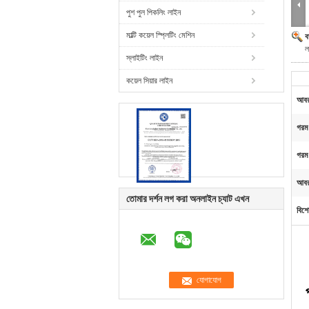
পুশ পুল পিকলিং লাইন
মাল্টি কয়েল স্প্লিটিং মেশিন
ব
ল
স্লাইটিং লাইন
কয়েল সিয়ার লাইন
আবর
গরম 
গরম 
আবর
তোমার দর্শন লগ করা অনলাইন চ্যাট এখন
বিশে