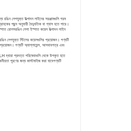
ন্য রঙিন লেপযুক্ত উত্পাদন লাইনের সরঞ্জামগুলি গরম
গ্রাহকের পছন্দ অনুযায়ী বৈদ্যুতিক বা গ্যাস হতে পারে।
ইস্পাত রোলসরঙিন লেপা ইস্পাত কয়েল উত্পাদন লাইন
রঙিন লেপযুক্ত স্টিলের কয়েলগুলির প্রয়োজন। পণ্যটি
ল প্রয়োজন। পণ্যটি অ্যাপ্লায়েন্স, আসবাবপত্র এবং
 LH দ্বারা প্রদত্ত পরিষেবাগুলি থেকে উপকৃত হতে
জনীয়তা পূরণের জন্য কাস্টমাইজ করা যাবেপণ্যটি