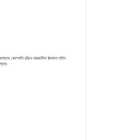
মাদের কোম্পানি রঙিন-আচ্ছাদিত উত্পাদন লাইন
স্তাব.