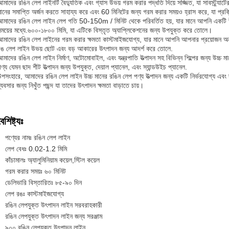
মাদের রঙিন লেপ লাইনটি বৈদ্যুতিক এবং গ্যাস উভয় গরম করার পদ্ধতি দিয়ে সজ্জিত, যা সাবস্ট্র্যাট
মানের সমাপ্তি অর্জন করতে সাহায্য করে এবং 60 মিনিটের জন্য গরম করার সময়ও হ্রাস করে, যা প্রক
আমাদের রঙিন লেপ লাইন লেপ গতি 50-150m / মিনিট থেকে পরিবর্তিত হয়, যার মানে আপনি একটি উ
সময়ের মধ্যে.৬০০-১৮০০ মিমি, যা এটিকে বিস্তৃত অ্যাপ্লিকেশনের জন্য উপযুক্ত করে তোলে।
আমাদের রঙিন লেপ লাইনের গরম করার ক্ষমতা কাস্টমাইজযোগ্য, যার মানে আপনি আপনার প্রয়োজন অনুস
রঙ লেপ লাইন উভয় ছোট এবং বড় আকারের উৎপাদন জন্য আদর্শ করে তোলে.
মাদের রঙিন লেপ লাইন নির্মাণ, অটোমোবাইল, এবং যন্ত্রপাতি উত্পাদন সহ বিভিন্ন শিল্পের জন্য উচ্চ মা
ণ্য যেমন ছাদ শীট উত্পাদন জন্য উপযুক্ত, দেয়াল প্যানেল, এবং স্যান্ডউইচ প্যানেল.
উপসংহারে, আমাদের রঙিন লেপ লাইন উচ্চ মানের রঙিন লেপ পণ্য উত্পাদন জন্য একটি নির্ভরযোগ্য এবং
্যবসার জন্য নিখুঁত পছন্দ যা তাদের উৎপাদন ক্ষমতা বাড়াতে চায়।
ৈশিষ্ট্যঃ
পণ্যের নামঃ রঙিন লেপ লাইন
লেপ বেধঃ 0.02-1.2 মিমি
কাঁচামালঃ অ্যালুমিনিয়াম কয়েল,স্টিল কয়েল
গরম করার সময়ঃ ৬০ মিনিট
ডেলিভারি বিস্তারিতঃ ৮৫-৯০ দিন
লেপ রঙঃ কাস্টমাইজযোগ্য
রঙিন লেপযুক্ত উৎপাদন লাইন সরবরাহকারী
রঙিন লেপযুক্ত উৎপাদন লাইন জন্য সরঞ্জাম
৯০০ রঙিন লেপযুক্ত উৎপাদন লাইন