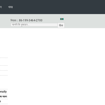
দন
খবর
বিক্রয়：
86-199-3464-2700
Go
nally
ইজ করুন
স