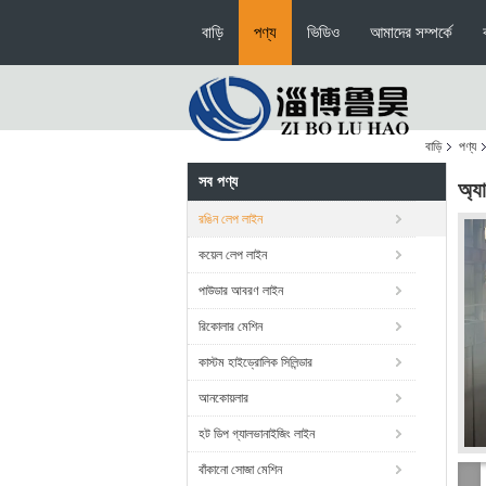
বাড়ি
পণ্য
ভিডিও
আমাদের সম্পর্কে
বাড়ি
পণ্য
সব পণ্য
অ্য
রঙিন লেপ লাইন
কয়েল লেপ লাইন
পাউডার আবরণ লাইন
রিকোলার মেশিন
কাস্টম হাইড্রোলিক সিলিন্ডার
আনকোয়লার
হট ডিপ গ্যালভানাইজিং লাইন
বাঁকানো সোজা মেশিন