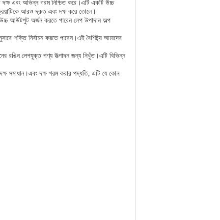
ের দক্ষ এবং অভিন্ন গরম নিশ্চিত করে।এটি একটি উচ্চ
্রিয়াটিকে আরও দ্রুত এবং দক্ষ করে তোলে।
চ্চ আউটপুট অর্জন করতে পারেন লেপ উপাদান অল্প
ারে শক্তি নির্বাচন করতে পারেন।এই বৈশিষ্ট্য আমাদের
নের রঙিন লেপযুক্ত পণ্য উত্পাদন জন্য নিখুঁত।এটি বিভিন্ন
 দক্ষ সমাধান।এবং দক্ষ গরম করার পদ্ধতি, এটি যে কোন