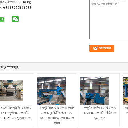
যক্তি যোগাযোগ:
Liu Ming
েল:
+8613792161988
যান্য পণ্যসমূহ
টিল এবং অ্যালুমিনিয়ামের জন্য
অ্যালুমিনিয়াম এবং ইস্পাত কয়েল
সম্পূর্ণ স্বয়ংক্রিয় যথার্থ ইস্পাত
কা
চ্চতর বহুমুখী রঙ লেপ লাইন
লেপ জন্য নিয়মিত গরম করার
কয়েল রঙ লেপ লাইন 60min
অ
0-1850 এর প্রস্থের সাথে
ক্ষমতা কাস্টমাইজযোগ্য রঙ লেপ
দ্রুত গরম
লাইন