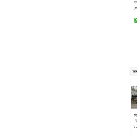
ব্
ট
অন্
স্
উ
80