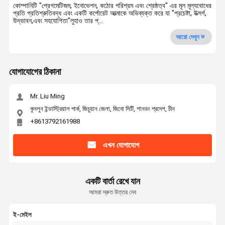
কোম্পানিটি "প্রেগমেটিজম, ইনোভেশন, কঠোর পরিশ্রম এবং শ্রেষ্ঠত্ব" এর মূল মূল্যবোধের
প্রতি প্রতিশ্রুতিবদ্ধ এবং একটি কর্পোরেট আত্মাকে অভিব্যক্ত করে যা "প্রচেষ্টা, উত্সর্গ,
উদ্ভাবন,এবং সহযোগিতা"লুহাও তার প্...
আরো দেখুন
যোগাযোগের ঠিকানা
Mr. Liu Ming
কুনলুন ইন্ডাস্ট্রিয়াল পার্ক, জিচুয়ান জেলা, জিবো সিটি, শানডং প্রদেশ, চীন
+8613792161988
এখন যোগাযোগ
একটি বার্তা রেখে যান
আমরা দ্রুত উত্তর দেব
ই-মেইল