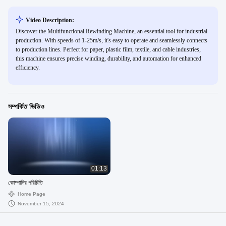
Video Description:
Discover the Multifunctional Rewinding Machine, an essential tool for industrial
production. With speeds of 1-25m/s, it's easy to operate and seamlessly connects
to production lines. Perfect for paper, plastic film, textile, and cable industries,
this machine ensures precise winding, durability, and automation for enhanced
efficiency.
সম্পর্কিত ভিডিও
01:13
কোম্পানির পরিচিতি
Home Page
November 15, 2024